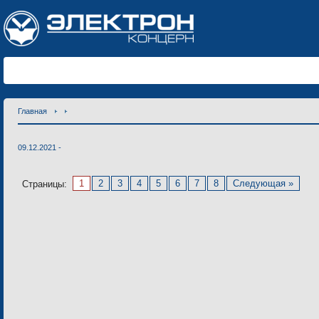
Главная
09.12.2021 -
1
2
3
4
5
6
7
8
Следующая »
Страницы: