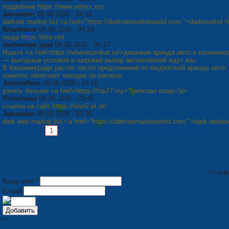
подробнее https://www.vetryx.xyz
Jamesden
08.08.2026 - 04:34
darknet market list <a href="https://darknetmarketworld.com ">darkmarket l
Brianharve
08.08.2026 - 04:29
сюда https://bite.red
deshevaya_qyel
08.08.2026 - 04:17
Ищете <a href=https://wheelsprokat.ru/>дешевая аренда авто в калининг
— выгодные условия и широкий выбор автомобилей ждут вас.
В Калининграде растет число предложений по бюджетной аренде авто, 
заметно облегчает поездки по региону.
JohnnyNum
08.08.2026 - 04:16
узнать больше <a href=https://trip77.my>Трипскан вход</a>
Victorlusia
08.08.2026 - 03:45
ссылка на сайт https://slon2-at.at/
Jamesden
08.08.2026 - 03:30
dark web market list <a href="https://darknetmarketworld.com ">dark websi
Страницы:
1
2
3
4
5
6
7
8
Следующая »
Отзыв
Ваше имя *
E-mail
-->