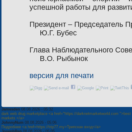
успешной работы для развит
Президент – Председатель 
Ю.Г. Бубес
Глава Наблюдательного 
В.О. Рыбынок
версия для печати
Jamesden
08.08.2026 - 05:32
dark web drug marketplace <a href="https://darknetmarketworld.com ">best
markets </a>
JohnnyNum
08.08.2026 - 05:06
Подробнее <a href=https://trip77.my>Трипскан вход</a>
JosephRen
08.08.2026 - 05:05