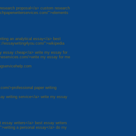
 research proposal</a> custom research
archpaperwriterservices.com/">elements
riting an analytical essay</a> best
ps://essaywriting4you.com/">wikipedia
my essay cheap</a> write my essay for
lineservices.com/>write my essay for me
ingservicehelp.com
.com/>professional paper writing
ay writing service</a> write my essay
t essay writers</a> best essay writers
/">writing a personal essay</a> do my