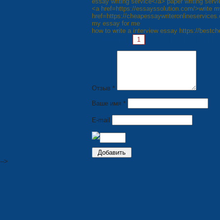
essay writing service</a> paper writing servi
<a href=https://essayssolution.com/>write 
href=https://cheapessaywriteronlineservices
my essay for me
how to write a interview essay https://best
Страницы:
1
2
3
4
5
6
7
Отзыв *
Ваше имя *
E-mail
-->