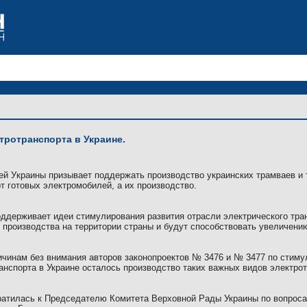
тротранспорта в Украине.
лей
У
краины
призывает поддержать производство украинских трамваев и 
т готовых электромобилей, а их производство.
оддерживает иде
и
стимулирования развития отрасли электрического тран
 производства на территории страны и
будут
способствовать увеличению
ичинам без внимания авторов законопроектов № 3476 и № 3477 по стиму
анспорта в Украине осталось производство таких важных видов электрот
атилась к Председателю Комитета Верховной Рады Украины по вопроса