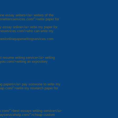
ne essay writers</a> writers of the
erwritersservices.com/">write paper for
y essay online</a> write my paper for
lineservices.com/>who can write my
/bestonlinepaperwritingservices.com
t resume writing service</a> writing
4you.com/>writing an expository
ing papers</a> pay someone to write my
heap.com/">write my research paper for
ce.com/">best essays writing service</a>
essayservicehelp.com/">cheap custom