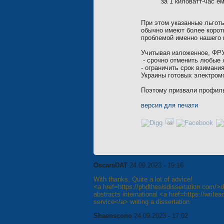
за 1 киловатт-час е
При этом указанные льготы
обычно имеют более коротк
проблемой именно нашего 
Учитывая изложенное, ФРУ
- срочно отменить любые 
- ограничить срок взимани
Украины готовых электром
Поэтому призвали профил
версия для печати
OscarsDAT
24.09.2023 - 19:16
With thanks, Quite a lot of advice!
<a href=https://phdthesisdissertation.com/>di
abstracts international <a href=https://writea
service</a> writing a dissertation
Shaenscono
24.09.2023 - 17:02