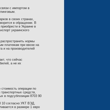
 связи с импортом в
мпинговым.
рков в своих странах,
оворится в обращении. В
 приобрести в Украине в
нспорт украинского
 распространить нормы
ым платежам при ввозе на
а и на производителей
кт, что сейчас
илей, а не их
 стоимость операции по
 транспортных средств,
ых в подсубпозиции 8703 90
0 10 согласно УКТ ВЭД,
ивается в размере 1 евро