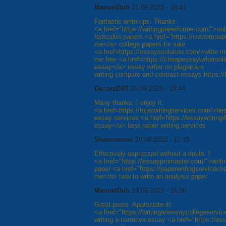
ManuelDuh
21.09.2023 - 19:41
Fantastic write ups. Thanks.
<a href="https://writingpaperforme.com/">onli
federalist papers <a href="https://custompap
me</a> college papers for sale
<a href=https://essayssolution.com/>write m
me free <a href=https://cheapessaywriteron
essay</a> essay writer no plagiarism
writing compare and contrast essays https:/
OscarsDAT
20.09.2023 - 18:44
Many thanks, I enjoy it.
<a href=https://topswritingservices.com/>bes
essay services <a href=https://essaywriting
essay</a> best paper writing services
Shaenscono
20.09.2023 - 17:16
Effectively expressed without a doubt. !
<a href="https://essaypromaster.com/">writ
paper <a href="https://paperwritingservicec
me</a> how to write an analysis paper
ManuelDuh
19.09.2023 - 16:36
Great posts. Appreciate it!
<a href="https://writinganessaycollegeservi
writing a narrative essay <a href="https://