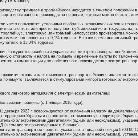
иил
у
Гетманцев
у
.
роизводству трамваев и троллейбусов находится в тяжелом положении в
спорта иностранного производства по ценам, которые можно считать де
ли часто пользуются условиями свободных экономических зон и технопа
итных агентств или просто получают субсидирование от государства, г
 троллейбус, электробус или трамвай белорусского производства можно
ограммам под проценты от 0,1% годовых. В то же время аналогичный тра
окупателю в 13,04% годовых.
ния конкурентоспособности украинско
го
электротранспорта, необходимо
ленную стоимость и налога на прибыль и временные льготы по таможенн
нентов и комплектации
для
собственно
го
производств
а
электротранспорт
развития отрасли электрического транспорта в Украине является тот фа
ка
по
чем
у-то
заключается в стимулировании импорта готовых электромоб
тового легкового автомобиля с электрическим двигателем:
ка ввозной пошлины (с 1 января 2016 года);
31 декабря
2022
г
.
освобождаются от обложения налогом на добавленную
ю территорию Украины и по поставке на таможенн
ую
территори
ю
Украины
тельно электрическими двигателями (одним или несколькими), указанн
Д (в том числе произведенных в Украине);
лога для транспортных средств, указанных в товарной позиции 8703 90 1
тельно электрическими двигателями (одним или несколькими), устанавл