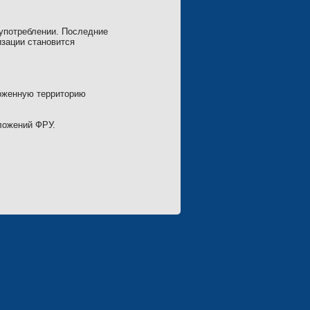
 употреблении. Последние
изации становится
моженную территорию
ложений ФРУ.