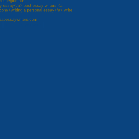
ces legitimate
my essay</a> best essay writers <a
.com/>writing a personal essay</a> write
cheapessaywriters.com
8
Следующая »