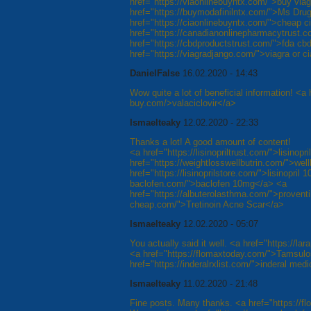
href="https://viaonlinebuyntx.com/">buy via
href="https://buymodafinilntx.com/">Ms Drug
href="https://ciaonlinebuyntx.com/">cheap c
href="https://canadianonlinepharmacytrust
href="https://cbdproductstrust.com/">fda cb
href="https://viagradjango.com/">viagra or ci
DanielFalse
16.02.2020 - 14:43
Wow quite a lot of beneficial information! <a 
buy.com/>valaciclovir</a>
Ismaelteaky
12.02.2020 - 22:33
Thanks a lot! A good amount of content!
<a href="https://lisinopriltrust.com/">lisinop
href="https://weightlosswellbutrin.com/">well
href="https://lisinoprilstore.com/">lisinopril 
baclofen.com/">baclofen 10mg</a> <a
href="https://albuterolasthma.com/">proventil
cheap.com/">Tretinoin Acne Scar</a>
Ismaelteaky
12.02.2020 - 05:07
You actually said it well. <a href="https://l
<a href="https://flomaxtoday.com/">Tamsulo
href="https://inderalrxlist.com/">inderal med
Ismaelteaky
11.02.2020 - 21:48
Fine posts. Many thanks. <a href="https:/