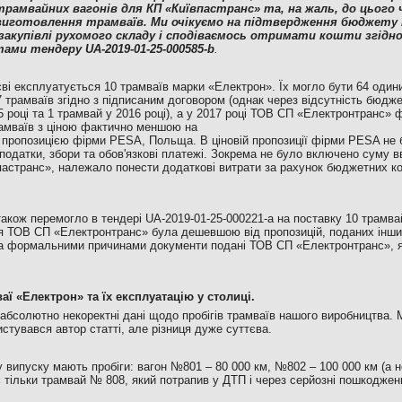
трамвайних вагонів для КП «Київпастранс» та, на жаль, до цього
виготовлення трамваїв. Ми очікуємо на підтвердження бюджету 
закупівлі рухомого складу і сподіваємось отримати кошти згідно
ами тендеру UA-2019-01-25-000585-b
.
ві експлуатується 10 трамваїв марки «Електрон». Їх могло бути 64 одини
 трамваїв згідно з підписаним договором (однак через відсутність бюдж
5 році та 1 трамвай у 2016 році), а у 2017 році ТОВ СП «Електронтранс»
рамваїв з ціною фактично меншою на
 з пропозицією фірми PESA, Польща. В ціновій пропозиції фірми PESA не 
податки, збори та обов'язкові платежі. Зокрема не було включено суму вв
пастранс», належало понести додаткові витрати за рахунок бюджетних ко
кож перемогло в тендері UA-2019-01-25-000221-a на поставку 10 трамва
ія ТОВ СП «Електронтранс» була дешевшою від пропозицій, поданих інши
 за формальними причинами документи подані ТОВ СП «Електронтранс», я
аї «Електрон» та їх експлуатацію у столиці.
 абсолютно некоректні дані щодо пробігів трамваїв нашого виробництва. 
стувався автор статті, але різниця дуже суттєва.
 випуску мають пробіги: вагон №801 – 80 000 км, №802 – 100 000 км (а не
ає тільки трамвай № 808, який потрапив у ДТП і через серйозні пошкодже