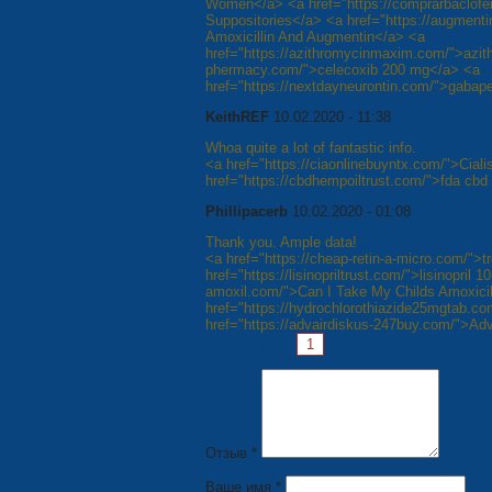
Women</a> <a href="https://comprarbaclofe
Suppositories</a> <a href="https://augment
Amoxicillin And Augmentin</a> <a
href="https://azithromycinmaxim.com/">azith
phermacy.com/">celecoxib 200 mg</a> <a
href="https://nextdayneurontin.com/">gabap
KeithREF
10.02.2020 - 11:38
Whoa quite a lot of fantastic info.
<a href="https://ciaonlinebuyntx.com/">Cial
href="https://cbdhempoiltrust.com/">fda cbd
Phillipacerb
10.02.2020 - 01:08
Thank you. Ample data!
<a href="https://cheap-retin-a-micro.com/">tr
href="https://lisinopriltrust.com/">lisinopril 
amoxil.com/">Can I Take My Childs Amoxicil
href="https://hydrochlorothiazide25mgtab.c
href="https://advairdiskus-247buy.com/">Adv
Страницы:
1
2
3
4
5
6
7
Отзыв *
Ваше имя *