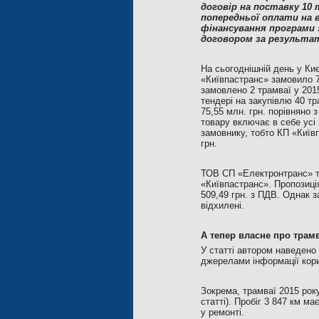
договір на поставку 10 
попередньої оплати на 
фінансування програми 
договором за результат
На сьогоднішній день у Киє
«Київпастранс» замовило 7
замовлено 2 трамваї у 201
тендері на закупівлю 40 т
75,55 млн. грн. порівняно
товару включає в себе усі 
замовнику, тобто КП «Київ
грн.
ТОВ СП «Електронтранс» та
«Київпастранс». Пропозиц
509,49 грн. з ПДВ. Однак
відхилені.
А тепер власне про трамв
У статті автором наведено
джерелами інформації кори
Зокрема, трамваї 2015 року
статті). Пробіг 3 847 км м
у ремонті.