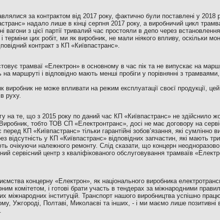
влялися за контрактом від 2017 року, фактично були поставлені у 2018 р
астранс» надало лише в кінці серпня 2017 року, а виробничий цикл трамв
йні вагони з цієї партії тривалий час простояли в депо через встановленн
 і терміни цих робіт, ми як виробник, не мали ніякого впливу, оскільки м
дповідний контракт з КП «Київпастранс».
товує трамваї «Електрон» в основному в час пік та не випускає на маршру
на маршруті і відповідно мають менші пробіги у порівнянні з трамваями,
 виробник не може впливати на режим експлуатації своєї продукції, це
в руху.
у на те, що з 2015 року по даний час КП «Київпастранс» не здійснило жо
Виробник, тобто ТОВ СП «Електронтранс», досі не має договору на серві
 перед КП «Київпастранс» тільки гарантійні зобов’язання, які сумлінно ви
ез відсутність у КП «Київпастранс» відповідних запчастин, які мають тр
ть очікуючи належного ремонту. Слід сказати, що концерн неодноразово
ний сервісний центр з кваліфікованого обслуговування трамваїв «Електро
иємства концерну «Електрон», як національного виробника електротрансп
ним комітетом, і готові брати участь в тендерах за міжнародними прави
их міжнародних інституцій. Транспорт нашого виробництва успішно працює
му, Ужгороді, Полтаві, Миколаєві та інших, - і ми маємо лише позитивні 
.