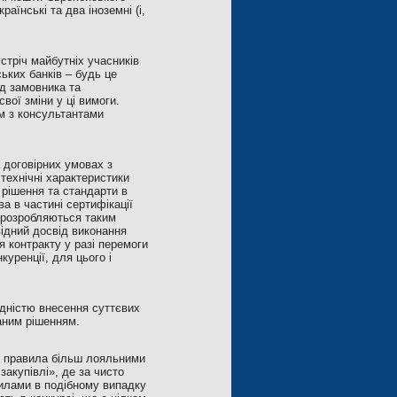
аїнські та два іноземні (і,
стріч майбутніх учасників
ських банків – будь це
ід замовника та
вої зміни у ці вимоги.
ом з консультантами
 договірних умовах з
технічні характеристики
 рішення та стандарти в
а в частині сертифікації
и розробляються таким
відний досвід виконання
я контракту у разі перемоги
уренції, для цього і
ідністю внесення суттєвих
ваним рішенням.
ці правила більш лояльними
закупівлі», де за чисто
илами в подібному випадку