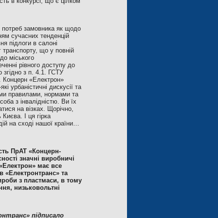
ть в конкурсі, що є цілком
х потреб замовника як щодо
нням сучасних тенденцій
ня підлоги в салоні
г транспорту, що у повній
 до міського
еченні рівного доступу до
згідно з п. 4.1. ГСТУ
н. Концерн «Електрон»
і урбаністичні дискусії та
ими правилами, нормами та
соба з інвалідністю. Ви їх
атися на візках. Щорічно,
Києва. І ця гірка
дій на сході нашої країни…
сть ПрАТ «Концерн-
сності значні виробничі
 «Електрон» має все
в «Електронтранс» та
ироби з пластмаси, в тому
ння, низьковольтні
ронтранс» підписало