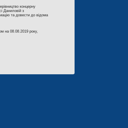
керівництво концерну
сі Даниловій з
мацію та довести до відома
м на 08.08.2019 року,