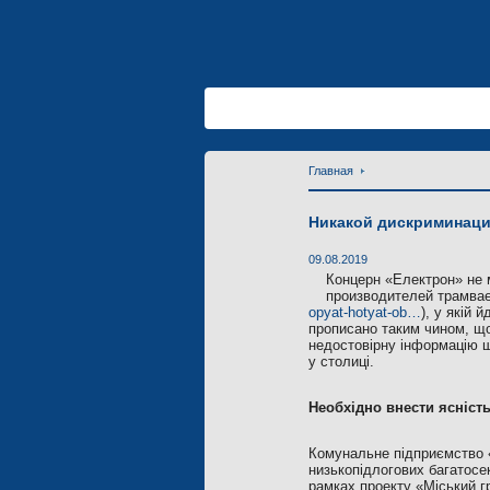
Главная
Никакой дискриминаци
09.08.2019
Концерн «Електрон» не 
производителей трамвае
opyat-hotyat-ob…
), у якій
прописано таким чином, що
недостовірну інформацію щ
у столиці.
Необхідно внести ясність
Комунальне підприємство «
низькопідлогових багатосе
рамках проекту «Міський г