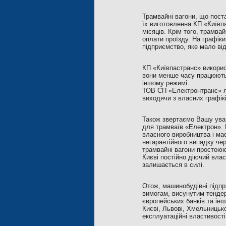
Трамвайні вагони, що поста
їх виготовлення КП «Київп
місяців. Крім того, трамва
оплати проїзду. На графіки
підприємство, яке мало ві
КП «Київпастранс» викорис
вони менше часу працюють 
іншому режимі.
ТОВ СП «Електронтранс» як
виходячи з власних графікі
Також звертаємо Вашу уваг
для трамваїв «Електрон». 
власного виробництва і має
негарантійного випадку чер
трамвайні вагони простоюю
Києві постійно діючий влас
залишається в силі.
Отож, машинобудівні підпр
вимогам, висунутим тендер
європейських банків та інш
Києві, Львові, Хмельницько
експлуатаційні властивості