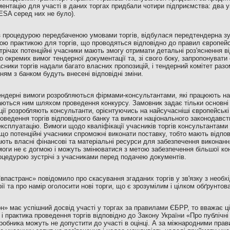
ментацію для участі в даних торгах придбали чотири підприємства: два укр
ESA серед них не було).
 з процедурою передбаченою умовами торгів, відбулася передтендерна зу
ичною практикою для торгів, що проводяться відповідно до правил європей
трічах потенційні учасники мають змогу отримати детальні роз'яснення в
 окремих вимог тендерної документації та, зі свого боку, запропонувати с
часники торгів надали багато власних пропозицій, і тендерний комітет раз
ям з банком будуть внесені відповідні зміни.
ендерні вимоги розробляються фірмами-консультантами, які працюють на
аються ним шляхом проведення конкурсу. Замовник задає тільки основні 
ції розробляють консультанти, орієнтуючись на найсучасніші європейські
роведення торгів відповідного банку та вимоги національного законодавств
 експлуатацію. Вимоги щодо кваліфікації учасників торгів консультантам
що потенційні учасники спроможні виконати поставку, тобто мають відпо
ають власні фінансові та матеріальні ресурси для забезпечення виконанн
моги не є догмою і можуть змінюватися з метою забезпечення більшої конк
цедурою зустрічі з учасниками перед подачею документів.
впастранс» повідомило про скасування згаданих торгів у зв'язку з необх
ерії та про намір оголосити нові торги, що є зрозумілим і цілком обґрунто
н» має успішний досвід участі у торгах за правилами ЄБРР, то вважає 
 і практика проведення торгів відповідно до Закону України «Про публічні 
бника можуть не допустити до участі в оцінці. А за міжнародними прав