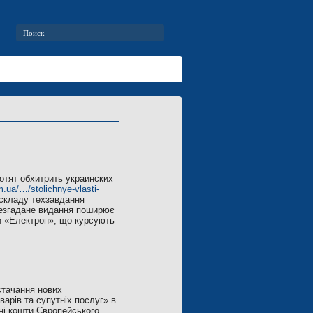
отят обхитрить украинских
m.ua/…/stolichnye-vlasti-
о складу техзавдання
ищезгадане видання поширює
и «Електрон», що курсують
стачання нових
арів та супутніх послуг» в
ні кошти Європейського