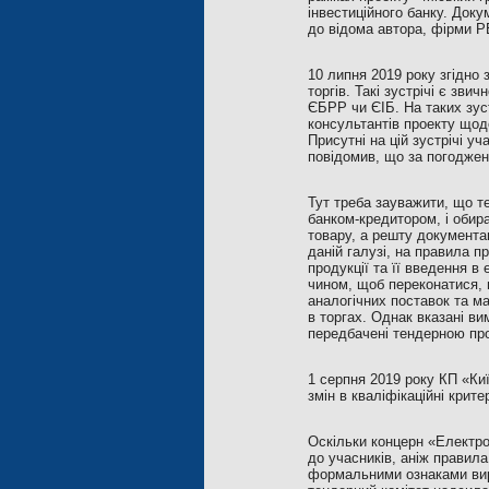
інвестиційного банку. Доку
до відома автора, фірми P
10 липня 2019 року згідно
торгів. Такі зустрічі є зв
ЄБРР чи ЄІБ. На таких зус
консультантів проекту щодо
Присутні на цій зустрічі у
повідомив, що за погодженн
Тут треба зауважити, що т
банком-кредитором, і обир
товару, а решту документа
даній галузі, на правила п
продукції та її введення в
чином, щоб переконатися, 
аналогічних поставок та м
в торгах. Однак вказані ви
передбачені тендерною про
1 серпня 2019 року КП «Киї
змін в кваліфікаційні крит
Оскільки концерн «Електро
до учасників, аніж правила
формальними ознаками виро