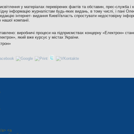
исвітлення у матеріалах перевірених фактів та обставин, прес-служба і 
ідну інформацію журналістам будь-яких видань, в тому числі, і пані Оле
дакцію інтернет- видання КиевVвласть спростувати недостовірну інфор
 нашої компанії.
тавлено: виробничі процеси на підприємствах концерну «Електрон» стано
ектрон», який вже курсує у містах України.
ктрон»
>
>
</a> <a