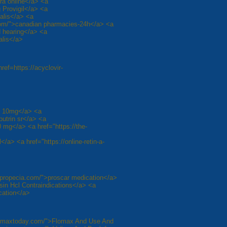
gra online</a> <a
 Provigil</a> <a
ialis</a> <a
.com/">canadian pharmacies-24h</a> <a
d hearing</a> <a
alis</a>
href=https://acyclovir-
ril 10mg</a> <a
butrin sr</a> <a
10 mg</a> <a href="https://the-
</a> <a href="https://online-retin-a-
arapropecia.com/">proscar medication</a>
sin Hcl Contraindications</a> <a
ication</a>
/flomaxtoday.com/">Flomax And Use And