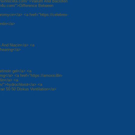
nsinreceta.com/">Valium And Baclofen
in4u.com/">Difference Between
romycin</a> <a href="https://celebrex-
entin</a>
is And Niacin</a> <a
 hearing</a>
etinoin gel</a> <a
10mg</a> <a href="https://amoxicillin-
lin</a> <a
om/">hydrochlorot</a> <a
air 50 50 Diskus Ventilation</a>
8
Следующая »