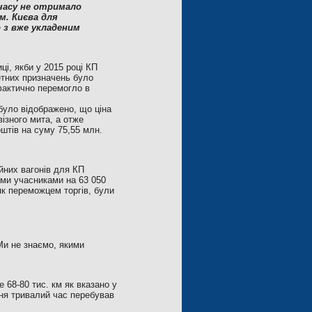
 часу не отримало
м. Києва для
 з вже укладеним
ці, якби у 2015 році КП
етних призначень було
 фактично перемогло в
було відображено, що ціна
ізного мита, а отже
штів на суму 75,55 млн.
йних вагонів для КП
ми учасниками на 63 050
к переможцем торгів, були
Ми не знаємо, якими
 68-80 тис. км як вказано у
ння тривалий час перебував