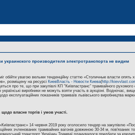
и украинского производителя электротранспорта не видим
міг обійти увагою вельми тенденційну статтю «Столичные власти опять х
в», розміщену на ресурсі
КиевВласть - Новости Киева
(
http://kievvlast.co
 йдеться про те, що при закупівлі КП "Київпастранс” трамвайного рухомог
 українські виробники не можуть взяти участь в аукціоні. Водночас, в
одо експлуатаційних показників трамваїв львівського виробництва марк
 щодо власне торгів і умов участі.
Київпастранс» 14 червня 2019 року оголосило тендер на закупівлю «По
кційних зчленованих трамвайних вагонів довжиною 30-34 м, пов'язаних тов
ромадський транспорт України».Трамваї планувалося придбати за кредит