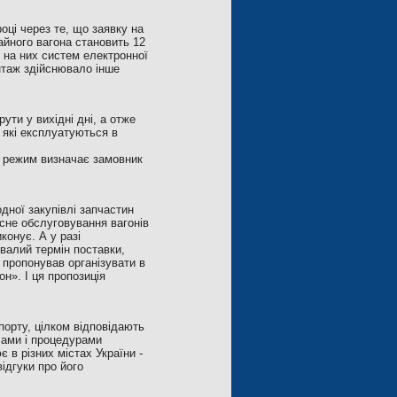
оці через те, що заявку на
айного вагона становить 12
я на них систем електронної
онтаж здійснювало інше
ти у вихідні дні, а отже
 які експлуатуються в
й режим визначає замовник
дної закупівлі запчастин
сне обслуговування вагонів
конує. А у разі
ивалий термін поставки,
 пропонував організувати в
н». І ця пропозиція
орту, цілком відповідають
лами і процедурами
 в різних містах України -
відгуки про його