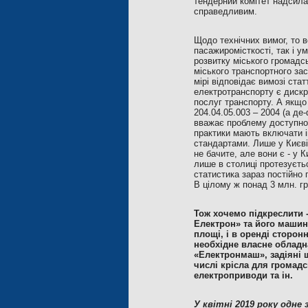
тендерний комітет надсила
справедливим.
Щодо технічних вимог, то 
пасажиромісткості, так і у
розвитку міського громадсь
міського транспортного зас
мірі відповідає вимозі стат
електротранспорту є дискр
послуг транспорту. А якщо 
204.04.05.003 – 2004 (а де
вважає проблему доступнос
практики мають включати і
стандартами. Лише у Києві 
не бачите, але вони є - у К
лише в столиці протезуєтьс
статистика зараз постійно
В цілому ж понад 3 млн. гр
Тож хочемо підкреслити 
Електрон» та його машино
площі, і в оренді сторон
необхідне власне обладн
«Електронмаш», задіяні 
числі крісла для громад
електроприводи та ін.
У квітні 2019 року одн