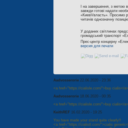
І на завершення, з метою в
завжди готові надати необх
«КиевVвласть». Просимо ре
читачів однозначну позицію
У доданих світлинах предс
громадський транспорт «Ел
Прес-центр концерну «Еле
версия для печати
Aadvosserorie
22.06.2020 - 23:36
<a href="https://cialisle.com/">buy cialis</a
Aadvosserorie
18.06.2020 - 00:35
<a href="https://cialisle.com/">buy cialis</a
KeithREF
16.02.2020 - 19:25
You have made your stand quite clearly!!
<a href="https://cialistl.com/">cialis generic