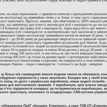
є учаснику запит на роз'яснення і надає можливість надалі приймати учас
вони, на наше переконання, є адекватно виписані з врахуванням реальни
мов експлуатації на трамвайних лініях у м. Києві, в тому числі з врахува
кого транспорту. Йдеться, зокрема, про обов’язковість 100% низького рів
обу, що забезпечує доступність вагонів для осіб з інвалідністю до послу
ті 9 Конвенції про права осіб з інвалідністю. Адже відсутність цієї вимоги
имінацією осіб з інвалідністю та маломобільних груп населення в забезп
врахувати термін експлуатації трамвайного вагона як мінімум 15 років, то 
-факто – до 30-40 років) ця дискримінація зберігається на тривалий термі
ті громадського транспорту надзвичайно актуальною для України. Будь-як
нтереси та потреби всіх людей за загальнолюдськими й загальносвітов
кожна 19-та доросла людина та кожна 40-ва дитина у віці до 18 років – о
иєві їх понад 140 тисяч осіб. Із них більш як три тисячі вимушені пересув
я понад 400 осіб І це тільки за даними однієї з ортопедичних майстерень 
 поповнюється покаліченими солдатами, які повернулися із зони бойових 
омадян України – люди з інвалідністю. І скільки їх ще буде - невідомо.
- ці більш ніж справедливі вимоги жодним чином не обмежують уча
будівних підприємств у таких закупівлях. Концерн має у своїй вла
ніх площ, як дехто з українських виробників, немає жодної потреби.
ання для виготовлення трамваїв. У виробництві, крім власне заводі
ще п’ять підприємств концерну: це інструментальне виробництво, в
ського транспорту, опалювачі та кондиціонери, CAN-системи управлі
е з підприємств ПрАТ «Концерн- Електрон», а саме ТОВ СП «Елект