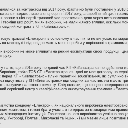
влялися за контрактом від 2017 року, фактично були поставлені у 2018 р
астранс» надало лише в кінці серпня 2017 року, а виробничий цикл трамв
йні вагони з цієї партії тривалий час простояли в депо через встановленн
 і терміни цих робіт, ми як виробник, не мали ніякого впливу, оскільки м
дповідний контракт з КП «Київпастранс».
товує трамваї «Електрон» в основному в час пік та не випускає на маршру
на маршруті і відповідно мають менші пробіги у порівнянні з трамваями,
 виробник не може впливати на режим експлуатації своєї продукції, це
в руху.
у на те, що з 2015 року по даний час КП «Київпастранс» не здійснило жо
Виробник, тобто ТОВ СП «Електронтранс», досі не має договору на серві
 перед КП «Київпастранс» тільки гарантійні зобов’язання, які сумлінно ви
ез відсутність у КП «Київпастранс» відповідних запчастин, які мають тр
ть очікуючи належного ремонту. Слід сказати, що концерн неодноразово
ний сервісний центр з кваліфікованого обслуговування трамваїв «Електро
иємства концерну «Електрон», як національного виробника електротрансп
ним комітетом, і готові брати участь в тендерах за міжнародними прави
их міжнародних інституцій. Транспорт нашого виробництва успішно працює
му, Ужгороді, Полтаві, Миколаєві та інших, - і ми маємо лише позитивні 
.