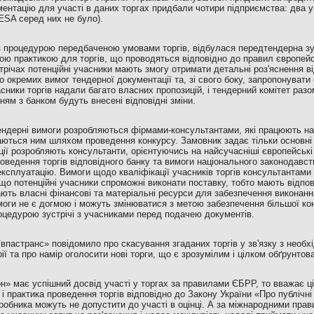
ментацію для участі в даних торгах придбали чотири підприємства: два укр
ESA серед них не було).
 з процедурою передбаченою умовами торгів, відбулася передтендерна зу
ичною практикою для торгів, що проводяться відповідно до правил європей
трічах потенційні учасники мають змогу отримати детальні роз'яснення в
 окремих вимог тендерної документації та, зі свого боку, запропонувати с
часники торгів надали багато власних пропозицій, і тендерний комітет раз
ям з банком будуть внесені відповідні зміни.
ендерні вимоги розробляються фірмами-консультантами, які працюють на
аються ним шляхом проведення конкурсу. Замовник задає тільки основні 
ції розробляють консультанти, орієнтуючись на найсучасніші європейські
роведення торгів відповідного банку та вимоги національного законодавств
 експлуатацію. Вимоги щодо кваліфікації учасників торгів консультантам
що потенційні учасники спроможні виконати поставку, тобто мають відпо
ають власні фінансові та матеріальні ресурси для забезпечення виконанн
моги не є догмою і можуть змінюватися з метою забезпечення більшої конк
цедурою зустрічі з учасниками перед подачею документів.
впастранс» повідомило про скасування згаданих торгів у зв'язку з необх
ерії та про намір оголосити нові торги, що є зрозумілим і цілком обґрунто
н» має успішний досвід участі у торгах за правилами ЄБРР, то вважає 
 і практика проведення торгів відповідно до Закону України «Про публічні 
бника можуть не допустити до участі в оцінці. А за міжнародними прав