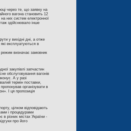
оці через те, що заявку на
айного вагона становить 12
я на них систем електронної
онтаж здійснювало інше
ти у вихідні дні, а отже
 які експлуатуються в
й режим визначає замовник
дної закупівлі запчастин
сне обслуговування вагонів
конує. А у разі
ивалий термін поставки,
 пропонував організувати в
н». І ця пропозиція
орту, цілком відповідають
лами і процедурами
 в різних містах України -
відгуки про його