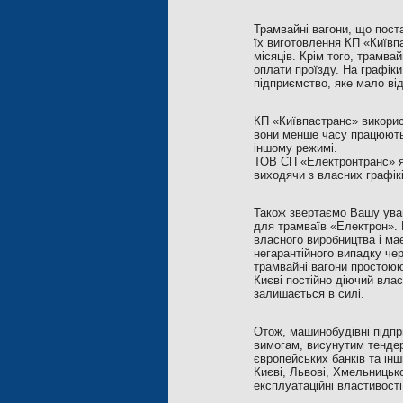
Трамвайні вагони, що поста
їх виготовлення КП «Київп
місяців. Крім того, трамва
оплати проїзду. На графіки
підприємство, яке мало ві
КП «Київпастранс» викорис
вони менше часу працюють 
іншому режимі.
ТОВ СП «Електронтранс» як
виходячи з власних графікі
Також звертаємо Вашу уваг
для трамваїв «Електрон». 
власного виробництва і має
негарантійного випадку чер
трамвайні вагони простоюю
Києві постійно діючий влас
залишається в силі.
Отож, машинобудівні підпр
вимогам, висунутим тендер
європейських банків та інш
Києві, Львові, Хмельницько
експлуатаційні властивості