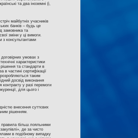
аїнські та два іноземні (і,
стріч майбутніх учасників
ських банків – будь це
ід замовника та
вої зміни у ці вимоги.
ом з консультантами
 договірних умовах з
технічні характеристики
 рішення та стандарти в
а в частині сертифікації
и розробляються таким
відний досвід виконання
я контракту у разі перемоги
уренції, для цього і
ідністю внесення суттєвих
ваним рішенням.
ці правила більш лояльними
закупівлі», де за чисто
илами в подібному випадку