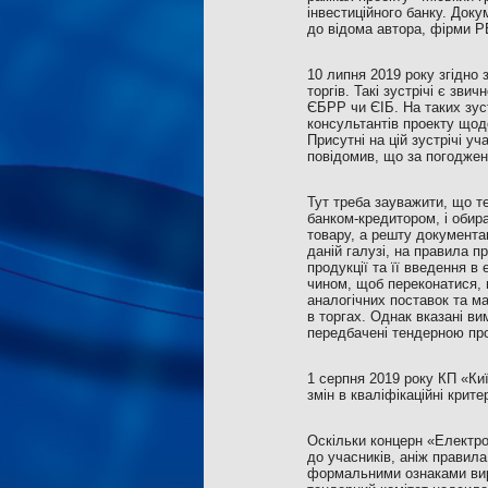
інвестиційного банку. Доку
до відома автора, фірми P
10 липня 2019 року згідно
торгів. Такі зустрічі є зв
ЄБРР чи ЄІБ. На таких зус
консультантів проекту щодо
Присутні на цій зустрічі у
повідомив, що за погодженн
Тут треба зауважити, що т
банком-кредитором, і обир
товару, а решту документа
даній галузі, на правила п
продукції та її введення в
чином, щоб переконатися, 
аналогічних поставок та м
в торгах. Однак вказані ви
передбачені тендерною про
1 серпня 2019 року КП «Киї
змін в кваліфікаційні крит
Оскільки концерн «Електро
до учасників, аніж правила
формальними ознаками виро