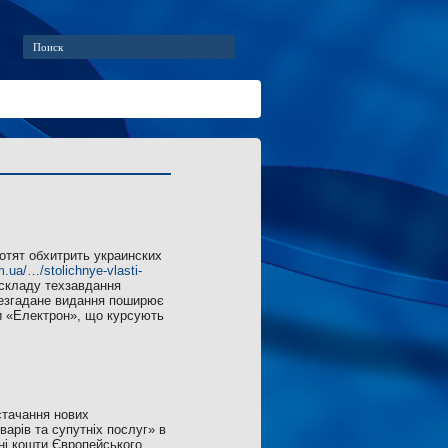
отят обхитрить украинских
m.ua/…/stolichnye-vlasti-
о складу техзавдання
ищезгадане видання поширює
и «Електрон», що курсують
стачання нових
арів та супутніх послуг» в
ні кошти Європейського