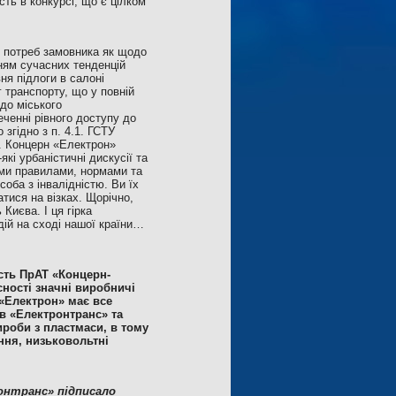
ть в конкурсі, що є цілком
х потреб замовника як щодо
нням сучасних тенденцій
ня підлоги в салоні
г транспорту, що у повній
 до міського
еченні рівного доступу до
згідно з п. 4.1. ГСТУ
н. Концерн «Електрон»
і урбаністичні дискусії та
ими правилами, нормами та
соба з інвалідністю. Ви їх
атися на візках. Щорічно,
Києва. І ця гірка
дій на сході нашої країни…
сть ПрАТ «Концерн-
сності значні виробничі
 «Електрон» має все
в «Електронтранс» та
ироби з пластмаси, в тому
ння, низьковольтні
ронтранс» підписало