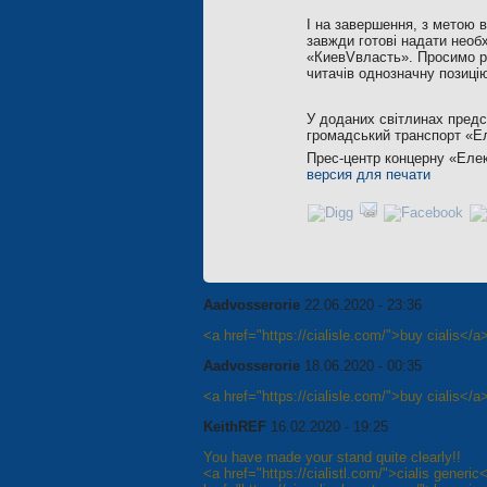
І на завершення, з метою в
завжди готові надати необх
«КиевVвласть». Просимо ре
читачів однозначну позицію
У доданих світлинах предс
громадський транспорт «Ел
Прес-центр концерну «Еле
версия для печати
Aadvosserorie
22.06.2020 - 23:36
<a href="https://cialisle.com/">buy cialis</a
Aadvosserorie
18.06.2020 - 00:35
<a href="https://cialisle.com/">buy cialis</a
KeithREF
16.02.2020 - 19:25
You have made your stand quite clearly!!
<a href="https://cialistl.com/">cialis generic