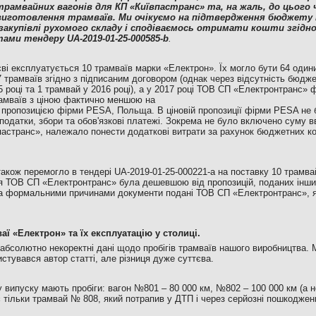
трамвайних вагонів для КП «Київпастранс» та, на жаль, до цього
виготовлення трамваїв. Ми очікуємо на підтвердження бюджету 
закупівлі рухомого складу і сподіваємось отримати кошти згідно
ами тендеру UA-2019-01-25-000585-b
.
ві експлуатується 10 трамваїв марки «Електрон». Їх могло бути 64 одини
 трамваїв згідно з підписаним договором (однак через відсутність бюдж
5 році та 1 трамвай у 2016 році), а у 2017 році ТОВ СП «Електронтранс»
рамваїв з ціною фактично меншою на
 з пропозицією фірми PESA, Польща. В ціновій пропозиції фірми PESA не 
податки, збори та обов'язкові платежі. Зокрема не було включено суму вв
пастранс», належало понести додаткові витрати за рахунок бюджетних ко
кож перемогло в тендері UA-2019-01-25-000221-a на поставку 10 трамва
ія ТОВ СП «Електронтранс» була дешевшою від пропозицій, поданих інши
 за формальними причинами документи подані ТОВ СП «Електронтранс», я
аї «Електрон» та їх експлуатацію у столиці.
 абсолютно некоректні дані щодо пробігів трамваїв нашого виробництва. 
стувався автор статті, але різниця дуже суттєва.
 випуску мають пробіги: вагон №801 – 80 000 км, №802 – 100 000 км (а не
ає тільки трамвай № 808, який потрапив у ДТП і через серйозні пошкодже