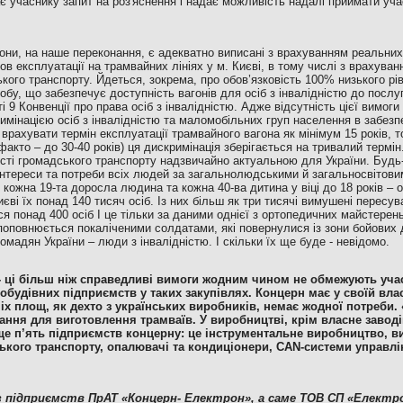
є учаснику запит на роз'яснення і надає можливість надалі приймати учас
вони, на наше переконання, є адекватно виписані з врахуванням реальни
мов експлуатації на трамвайних лініях у м. Києві, в тому числі з врахува
кого транспорту. Йдеться, зокрема, про обов’язковість 100% низького рів
обу, що забезпечує доступність вагонів для осіб з інвалідністю до послу
ті 9 Конвенції про права осіб з інвалідністю. Адже відсутність цієї вимоги
имінацією осіб з інвалідністю та маломобільних груп населення в забезп
врахувати термін експлуатації трамвайного вагона як мінімум 15 років, то 
-факто – до 30-40 років) ця дискримінація зберігається на тривалий термі
ті громадського транспорту надзвичайно актуальною для України. Будь-як
нтереси та потреби всіх людей за загальнолюдськими й загальносвітов
кожна 19-та доросла людина та кожна 40-ва дитина у віці до 18 років – о
иєві їх понад 140 тисяч осіб. Із них більш як три тисячі вимушені пересув
я понад 400 осіб І це тільки за даними однієї з ортопедичних майстерень 
 поповнюється покаліченими солдатами, які повернулися із зони бойових 
омадян України – люди з інвалідністю. І скільки їх ще буде - невідомо.
- ці більш ніж справедливі вимоги жодним чином не обмежують уча
будівних підприємств у таких закупівлях. Концерн має у своїй вла
ніх площ, як дехто з українських виробників, немає жодної потреби.
ання для виготовлення трамваїв. У виробництві, крім власне заводі
ще п’ять підприємств концерну: це інструментальне виробництво, в
ського транспорту, опалювачі та кондиціонери, CAN-системи управлі
е з підприємств ПрАТ «Концерн- Електрон», а саме ТОВ СП «Елект