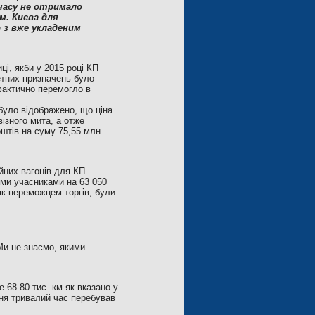
 часу не отримало
м. Києва для
 з вже укладеним
ці, якби у 2015 році КП
етних призначень було
 фактично перемогло в
було відображено, що ціна
ізного мита, а отже
штів на суму 75,55 млн.
йних вагонів для КП
ми учасниками на 63 050
к переможцем торгів, були
Ми не знаємо, якими
 68-80 тис. км як вказано у
ння тривалий час перебував