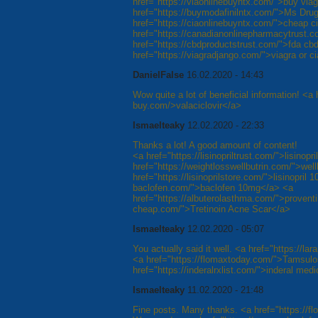
href="https://viaonlinebuyntx.com/">buy via
href="https://buymodafinilntx.com/">Ms Drug
href="https://ciaonlinebuyntx.com/">cheap c
href="https://canadianonlinepharmacytrust
href="https://cbdproductstrust.com/">fda cb
href="https://viagradjango.com/">viagra or ci
DanielFalse
16.02.2020 - 14:43
Wow quite a lot of beneficial information! <a 
buy.com/>valaciclovir</a>
Ismaelteaky
12.02.2020 - 22:33
Thanks a lot! A good amount of content!
<a href="https://lisinopriltrust.com/">lisinop
href="https://weightlosswellbutrin.com/">well
href="https://lisinoprilstore.com/">lisinopril 
baclofen.com/">baclofen 10mg</a> <a
href="https://albuterolasthma.com/">proventil
cheap.com/">Tretinoin Acne Scar</a>
Ismaelteaky
12.02.2020 - 05:07
You actually said it well. <a href="https://l
<a href="https://flomaxtoday.com/">Tamsulo
href="https://inderalrxlist.com/">inderal med
Ismaelteaky
11.02.2020 - 21:48
Fine posts. Many thanks. <a href="https:/