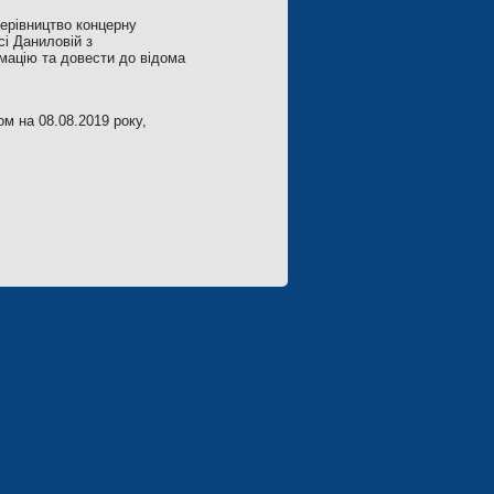
керівництво концерну
сі Даниловій з
мацію та довести до відома
м на 08.08.2019 року,