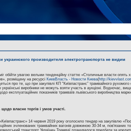
и украинского производителя электротранспорта не видим
міг обійти увагою вельми тенденційну статтю «Столичные власти опять х
в», розміщену на ресурсі
КиевВласть - Новости Киева
(
http://kievvlast.co
 йдеться про те, що при закупівлі КП "Київпастранс” трамвайного рухомог
 українські виробники не можуть взяти участь в аукціоні. Водночас, в
одо експлуатаційних показників трамваїв львівського виробництва марк
 щодо власне торгів і умов участі.
Київпастранс» 14 червня 2019 року оголосило тендер на закупівлю «По
кційних зчленованих трамвайних вагонів довжиною 30-34 м, пов'язаних тов
ромадський транспорт України».Трамваї планувалося придбати за кредит