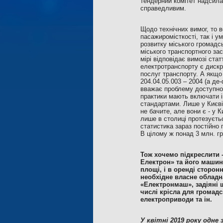
тендерний комітет надсила
справедливим.
Щодо технічних вимог, то 
пасажиромісткості, так і у
розвитку міського громадсь
міського транспортного зас
мірі відповідає вимозі стат
електротранспорту є дискр
послуг транспорту. А якщо 
204.04.05.003 – 2004 (а де
вважає проблему доступнос
практики мають включати і
стандартами. Лише у Києві 
не бачите, але вони є - у К
лише в столиці протезуєтьс
статистика зараз постійно
В цілому ж понад 3 млн. гр
Тож хочемо підкреслити 
Електрон» та його машино
площі, і в оренді сторон
необхідне власне обладн
«Електронмаш», задіяні 
числі крісла для громад
електроприводи та ін.
У квітні 2019 року одн