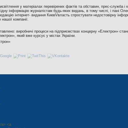
исвітлення у матеріалах перевірених фактів та обставин, прес-служба і 
ідну інформацію журналістам будь-яких видань, в тому числі, і пані Оле
дакцію інтернет- видання КиевVвласть спростувати недостовірну інфор
 нашої компанії.
тавлено: виробничі процеси на підприємствах концерну «Електрон» стано
ектрон», який вже курсує у містах України.
ктрон»
>
>
</a> <a