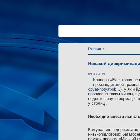
Главная
Никакой дискриминаци
09.08.2019
Концерн «Електрон» не 
производителей трамвае
opyat-hotyat-ob…
), у якій
прописано таким чином, що
недостовірну інформацію щ
у столиці.
Необхідно внести ясність
Комунальне підприємство «
низькопідлогових багатосе
рамках проекту «Міський г