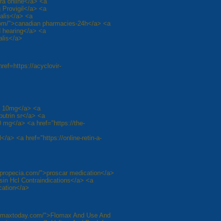
gra online</a> <a
 Provigil</a> <a
ialis</a> <a
.com/">canadian pharmacies-24h</a> <a
d hearing</a> <a
alis</a>
href=https://acyclovir-
ril 10mg</a> <a
butrin sr</a> <a
10 mg</a> <a href="https://the-
</a> <a href="https://online-retin-a-
arapropecia.com/">proscar medication</a>
sin Hcl Contraindications</a> <a
ication</a>
/flomaxtoday.com/">Flomax And Use And