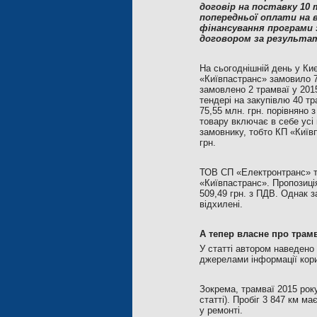
договір на поставку 10 
попередньої оплати на 
фінансування програми 
договором за результат
На сьогоднішній день у Киє
«Київпастранс» замовило 7
замовлено 2 трамваї у 201
тендері на закупівлю 40 т
75,55 млн. грн. порівняно
товару включає в себе усі 
замовнику, тобто КП «Київ
грн.
ТОВ СП «Електронтранс» та
«Київпастранс». Пропозиц
509,49 грн. з ПДВ. Однак
відхилені.
А тепер власне про трамв
У статті автором наведено
джерелами інформації кори
Зокрема, трамваї 2015 року
статті). Пробіг 3 847 км м
у ремонті.