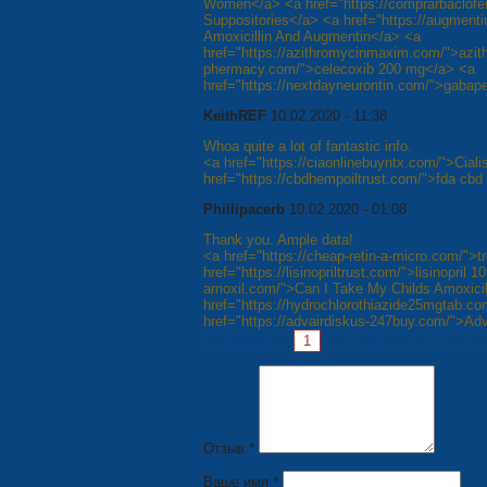
Women</a> <a href="https://comprarbaclofe
Suppositories</a> <a href="https://augment
Amoxicillin And Augmentin</a> <a
href="https://azithromycinmaxim.com/">azith
phermacy.com/">celecoxib 200 mg</a> <a
href="https://nextdayneurontin.com/">gabap
KeithREF
10.02.2020 - 11:38
Whoa quite a lot of fantastic info.
<a href="https://ciaonlinebuyntx.com/">Cial
href="https://cbdhempoiltrust.com/">fda cbd
Phillipacerb
10.02.2020 - 01:08
Thank you. Ample data!
<a href="https://cheap-retin-a-micro.com/">tr
href="https://lisinopriltrust.com/">lisinopril 
amoxil.com/">Can I Take My Childs Amoxicil
href="https://hydrochlorothiazide25mgtab.c
href="https://advairdiskus-247buy.com/">Adv
Страницы:
1
2
3
4
5
6
7
Отзыв *
Ваше имя *