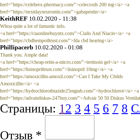
href="https://celebrex-phermacy.com/">celecoxib 200 mg</a> <a
href="https://nextdayneurontin.com/">gabapentin</a>
KeithREF
10.02.2020 - 11:38
Whoa quite a lot of fantastic info.
<a href="https://ciaonlinebuyntx.com/">Cialis And Niacin</a> <a
href="https://cbdhempoiltrust.com/">fda cbd hearing</a>
Phillipacerb
10.02.2020 - 01:08
Thank you. Ample data!
<a href="https://cheap-retin-a-micro.com/">tretinoin gel</a> <a
href="https://lisinopriltrust.com/">lisinopril 10mg</a> <a
href="https://amoxicillin-amoxil.com/">Can I Take My Childs
Amoxicillin</a> <a
href="https://hydrochlorothiazide25mgtab.com/">hydrochlorot</a> <a
href="https://advairdiskus-247buy.com/">Advair 50 50 Diskus Ventila
Страницы:
1
2
3
4
5
6
7
8
С
Отзыв *