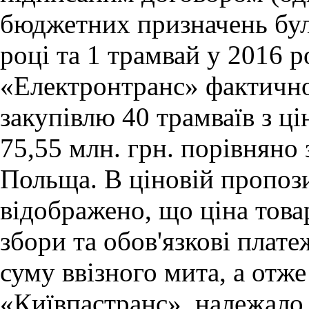
бюджетних призначень бул
році та 1 трамвай у 2016 р
«Електронтранс» фактично
закупівлю 40 трамваїв з 
75,55 млн. грн. порівняно
Польща. В ціновій пропоз
відображено, що ціна товар
збори та обов'язкові плат
суму ввізного мита, а отж
«Київпастранс», належало 