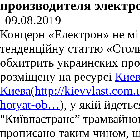
производителя электр
09.08.2019
Концерн «Електрон» не мі
тенденційну статтю «Стол
обхитрить украинских про
розміщену на ресурсі
Киев
Киева
(
http://kievvlast.com.
hotyat-ob…
), у якій йдеть
"Київпастранс” трамвайно
прописано таким чином, щ