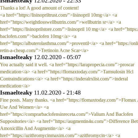
Ismaelteaky
12.02.2020 - 22:33
Thanks a lot! A good amount of content!
<a href="https://lisinopriltrust.com/">lisinopril 10mg</a> <a
href="https://weightlosswellbutrin.com/">wellbutrin sr</a> <a
href="https://lisinoprilstore.com/">lisinopril 10 mg</a> <a href="https:/
baclofen.com/">baclofen 10mg</a> <a
href="https://albuterolasthma.com/">proventil</a> <a href="https://onl
retin-a-cheap.com/">Tretinoin Acne Scar</a>
Ismaelteaky
12.02.2020 - 05:07
You actually said it well. <a href="https://larapropecia.com/">proscar
medication</a> <a href="https://flomaxtoday.com/">Tamsulosin Hcl
Contraindications</a> <a href="https://inderalrxlist.com/">inderal
medication</a>
Ismaelteaky
11.02.2020 - 21:48
Fine posts. Many thanks. <a href="https://flomaxtoday.com/">Flomax
Use And Women</a> <a
href="https://comprarbaclofensinreceta.com/">Valium And Baclofen
Suppositories</a> <a href="https://augmentin4u.com/">Difference Be
Amoxicillin And Augmentin</a> <a
href="https://azithromycinmaxim.com/">azithromycin</a> <a